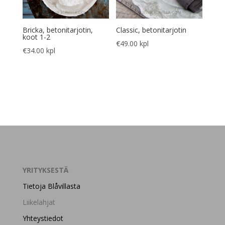
Bricka, betonitarjotin,
Classic, betonitarjotin
koot 1-2
€
49.00
kpl
€
34.00
kpl
YRITYKSESTÄ
Tietoja Blåvillasta
Liikelahjat
Yhteystiedot