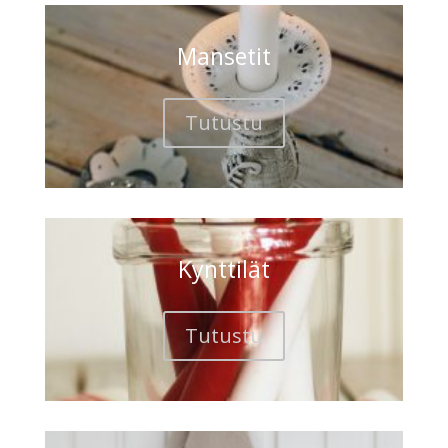
Mansetit
Tutustu
Kynttilät
Tutustu