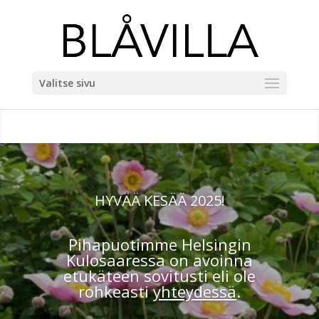
Valitse sivu
HYVÄÄ KESÄÄ 2025!
Pihapuotimme Helsingin
Kulosaaressa on avoinna
etukäteen sovitusti eli ole
rohkeasti
yhteydessä
.