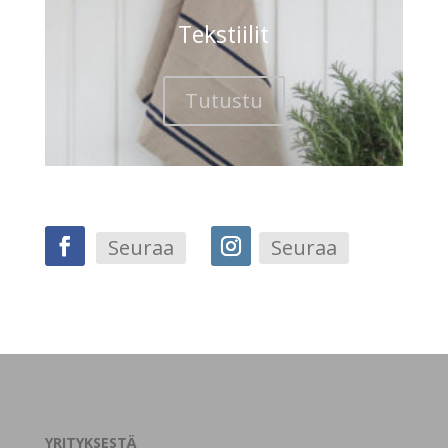
Tekstiilit
Tutustu
Seuraa
Seuraa
YRITYKSESTÄ