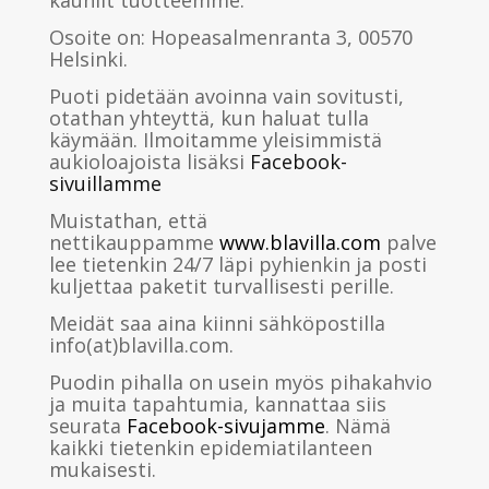
kauniit tuotteemme.
Osoite on: Hopeasalmenranta 3, 00570
Helsinki.
Puoti pidetään avoinna vain sovitusti,
otathan yhteyttä, kun haluat tulla
käymään. Ilmoitamme yleisimmistä
aukioloajoista lisäksi
Facebook-
sivuillamme
Muistathan, että
nettikauppamme
www.blavilla.com
palve
lee tietenkin 24/7 läpi pyhienkin ja posti
kuljettaa paketit turvallisesti perille.
Meidät saa aina kiinni sähköpostilla
info(at)blavilla.com.
Puodin pihalla on usein myös pihakahvio
ja muita tapahtumia, kannattaa siis
seurata
Facebook-sivujamme
. Nämä
kaikki tietenkin epidemiatilanteen
mukaisesti.