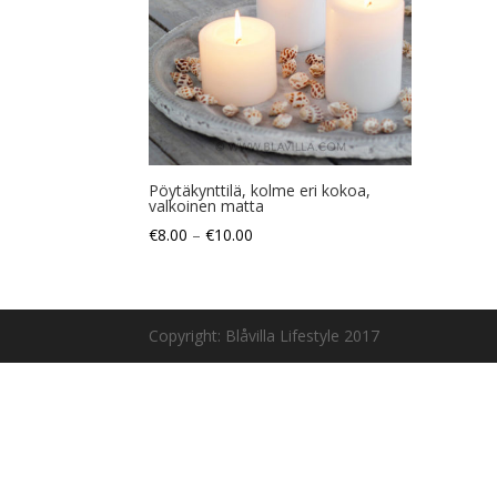
Pöytäkynttilä, kolme eri kokoa,
valkoinen matta
€
8.00
–
€
10.00
Copyright: Blåvilla Lifestyle 2017