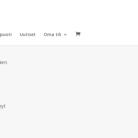
puoti
Uutiset
Oma tili
täen
nyt