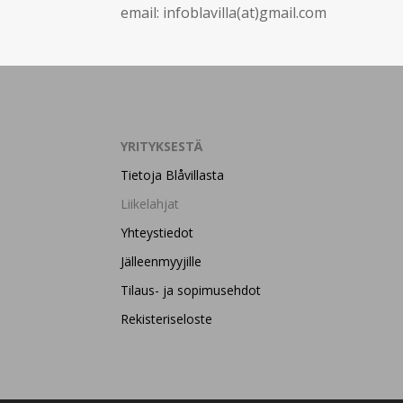
email: infoblavilla(at)gmail.com
YRITYKSESTÄ
Tietoja Blåvillasta
Liikelahjat
Yhteystiedot
Jälleenmyyjille
Tilaus- ja sopimusehdot
Rekisteriseloste