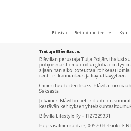
Etusivu
Betonituotteet
Kyntt
Tietoja Blåvillasta.
Blåvillan perustaja Tuija Poijärvi halusi s
pohjoismaista muotoilua globaaliin tyyliin
sijaan hän alkoi toteuttaa rohkeasti omia v
rentous kauneuteen ja käytettävyyteen.
Omien tuotteiden lisäksi Blåvilla tuo maah
Saksasta.
Jokainen Blåvillan betonituote on suunnite
kestävän kehityksen yhteiskuntasitoumuk
Blåvilla Lifestyle Ky – FI27229331
Hopeasalmenranta 3, 00570 Helsinki, FI