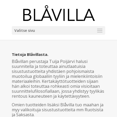
Valitse sivu
Tietoja Blåvillasta.
Blåvillan perustaja Tuija Poijärvi halusi
suunnitella ja toteuttaa ainutlaatuisia
sisustustuotteita yhdistäen pohjoismaista
muotoilua globaaliin tyyliin ja mielenkiintoisiin
materiaaleihin. Kertakäyttötuotteiden sijaan
hän alkoi toteuttaa rohkeasti omia visioitaan
suunnittelufilosofiallaan, jossa yhdistyy tyylikäs
rentous kauneuteen ja käytettävyyteen.
Omien tuotteiden lisäksi Blåvilla tuo maahan ja
myy valikoituja sisustustuotteita mm Ruotsista
ja Saksasta.