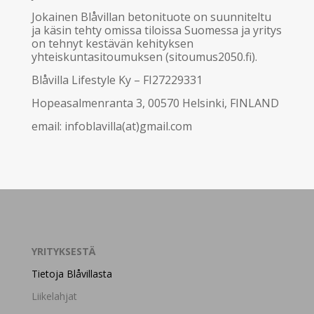
Jokainen Blåvillan betonituote on suunniteltu
ja käsin tehty omissa tiloissa Suomessa ja yritys
on tehnyt kestävän kehityksen
yhteiskuntasitoumuksen (sitoumus2050.fi).
Blåvilla Lifestyle Ky – FI27229331
Hopeasalmenranta 3, 00570 Helsinki, FINLAND
email: infoblavilla(at)gmail.com
YRITYKSESTÄ
Tietoja Blåvillasta
Liikelahjat