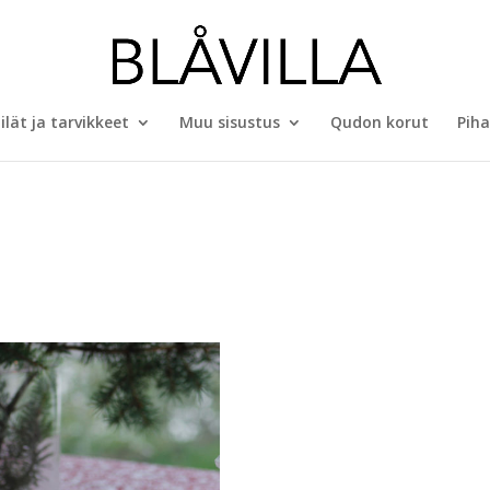
ilät ja tarvikkeet
Muu sisustus
Qudon korut
Piha