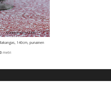
llakangas, 140cm, punainen
00
metri