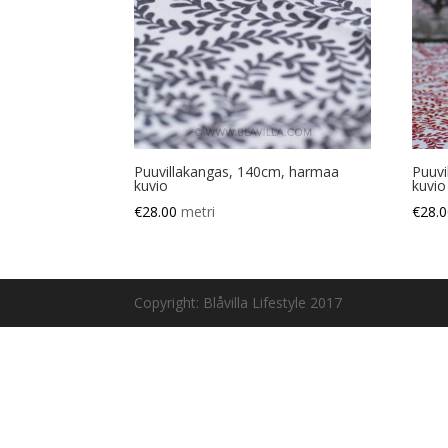
Puuvillakangas, 140cm, harmaa
Puuvi
kuvio
kuvio
€
28.00
metri
€
28.
Copyright: Blåvilla Lifestyle 2017