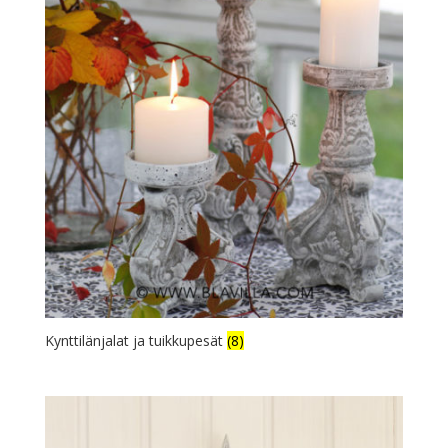
Kynttilänjalat ja tuikkupesät
(8)