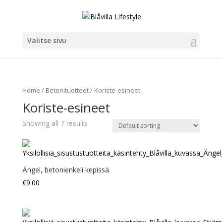
Valitse sivu
Home
/
Betonituotteet
/ Koriste-esineet
Koriste-esineet
Showing all 7 results
Ängel, betonienkeli kepissä
€
9.00