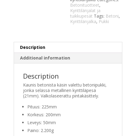
Betonituotteet
,
Kynttilänjalat ja
tuikkupesät
Tags:
Betoni
,
Kynttilänjalka
,
Pukki
Description
Additional information
Description
Kaunis betonista käsin valettu betonipukki,
jonka selässä metallinen kynttiläpesä
(21mm). Valkolaseerattu pintakäsittely.
Pituus: 225mm
Korkeus: 200mm
Leveys: 50mm
Paino: 2.200g