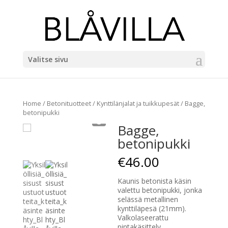
Valitse sivu
Home
/
Betonituotteet
/
Kynttilänjalat ja tuikkupesät
/ Bagge,
betonipukki
Bagge,
betonipukki
€
46.00
Kaunis betonista käsin
valettu betonipukki, jonka
selässä metallinen
kynttiläpesä (21mm).
Valkolaseerattu
pintakäsittely.