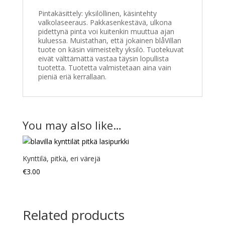
Pintakäsittely: yksilöllinen, käsintehty
valkolaseeraus. Pakkasenkestävä, ulkona
pidettynä pinta voi kuitenkin muuttua ajan
kuluessa. Muistathan, että jokainen blåVillan
tuote on käsin viimeistelty yksilö. Tuotekuvat
eivät välttämättä vastaa täysin lopullista
tuotetta. Tuotetta valmistetaan aina vain
pieniä eriä kerrallaan.
You may also like…
Kynttilä, pitkä, eri värejä
€
3.00
Related products