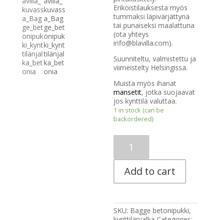
Erikoistilauksesta myös
tummaksi läpivärjättynä
tai punaiseksi maalattuna
(ota yhteys
info@blavilla.com).
Suunniteltu, valmistettu ja
viimeistelty Helsingissä.
Muista myös ihanat
mansetit
, jotka suojaavat
jos kynttilä valuttaa.
1 in stock (can be
backordered)
Bagge,
betonipukki
quantity
Add to cart
SKU:
Bagge betonipukki,
kynttilänjalka
Categories: